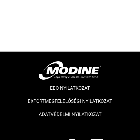
EEO NYILATKOZAT
EXPORTMEGFELELŐSÉGI NYILATKOZAT
ADATVÉDELMI NYILATKOZAT
Ú
Ú
Ú