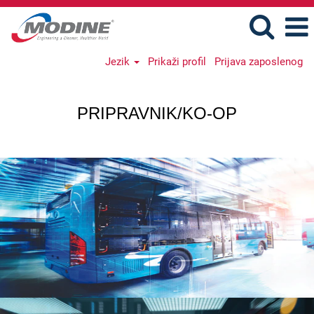
Jezik
Prikaži profil
Prijava zaposlenog
Intern/Co-
op_SR
PRIPRAVNIK/KO-OP