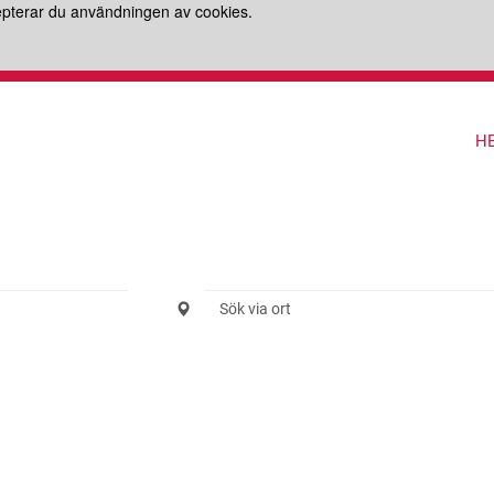
epterar du användningen av cookies.
H